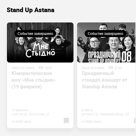
Stand Up Astana
Событие завершено
Событие завершено
Stand Up Astana
1838
Stand Up Astana
2150
Юмористическое
Праздничный
шоу «Мне стыдно»
стендап концерт от
(19 февраля)
Standup Astana
19 февраля
8 марта
Chili Crill, ул. Желтоксан, 2т
LЯ Театр, пр. ​​Кабанбай батыр , 62
от 4000 тенге
от 5000 тенге