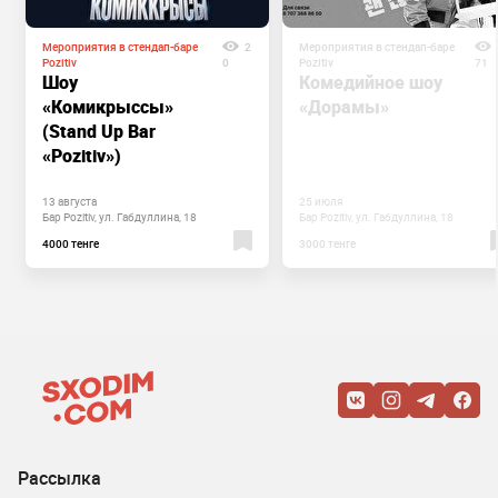
Мероприятия в стендап-баре
2
Мероприятия в стендап-баре
Pozitiv
0
Pozitiv
71
Шоу
Комедийное шоу
«Комикрыссы»
«Дорамы»
(Stand Up Bar
«Pozitiv»)
13 августа
25 июля
Бар Pozitiv, ул. Габдуллина, 18
Бар Pozitiv, ул. Габдуллина, 18
4000 тенге
3000 тенге
Рассылка