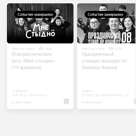
Событие завершено
Событие завершено
Stand Up Astana
1838
Stand Up Astana
2150
Юмористическое
Праздничный
шоу «Мне стыдно»
стендап концерт от
(19 февраля)
Standup Astana
19 февраля
8 марта
Chili Crill, ул. Желтоксан, 2т
LЯ Театр, пр. ​​Кабанбай батыр , 62
от 4000 тенге
от 5000 тенге