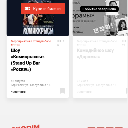
Купить билеты
Событие завершено
Мероприятия в стендап-баре
2
Мероприятия в стендап-баре
Pozitiv
0
Pozitiv
71
Шоу
Комедийное шоу
«Комикрыссы»
«Дорамы»
(Stand Up Bar
«Pozitiv»)
13 августа
25 июля
Бар Pozitiv, ул. Габдуллина, 18
Бар Pozitiv, ул. Габдуллина, 18
4000 тенге
3000 тенге