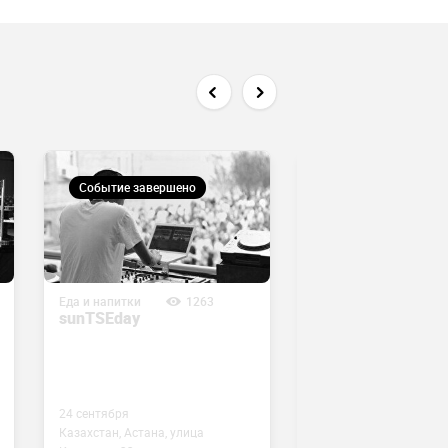
Событие завершено
Событие завершен
Еда и напитки
1263
Еда и напитки
sunTSEday
RnB & hip-hop 200
Old school Friday
24 сентября
23 сентября
Казахстан, Астана, улица
Казахстан, Астана, ули