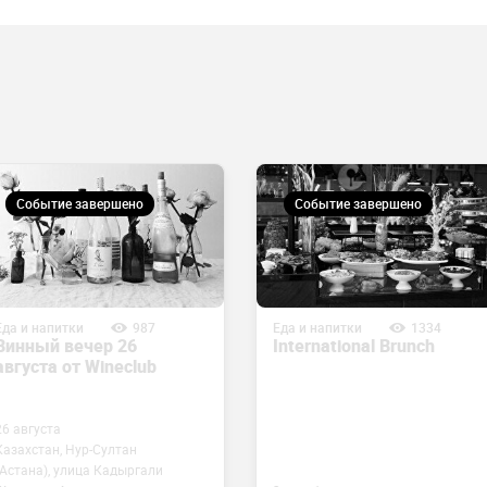
Событие завершено
Событие завершено
Еда и напитки
987
Еда и напитки
1334
Винный вечер 26
International Brunch
августа от Wineclub
26 августа
Казахстан, Нур-Султан
(Астана), улица Кадыргали