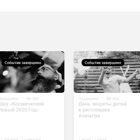
Событие завершено
Событие завершено
Праздники
880
Праздники
866
Шоу «Космический
День защиты детей
Новый 2025 Год»
в рестопарке
Avatariya
22 декабря - 22 декабря
1 июня - 2 июня