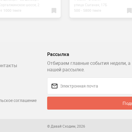
Коргалжинское шоссе, 2
улица Сыганак, 17Б
от 1000 тенге
500 - 5800 тенге
Рассылка
Отбираем главные события недели, а 
онтакты
нашей рассылке.
льское соглашение
Под
© Давай Сходим, 2026