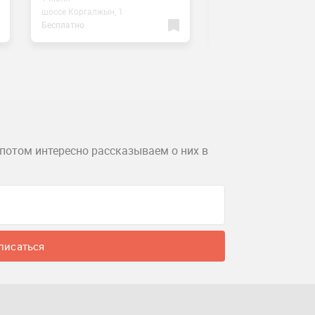
шоссе Коргалжын, 1
пр. Туран, 24
Бесплатно
Бесплатно
потом интересно рассказываем о них в
писаться