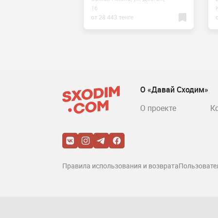
здик 31/4
16
0 тенге
от 28 443 тенге
О «Давай Сходим»
О проекте
К
Правила использования и возврата
Пользовате