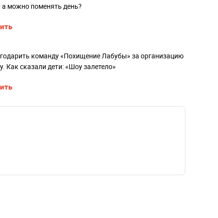
т а можно поменять день?
ить
агодарить команду «Похищение Лабубы» за организацию
. Как сказали дети: «Шоу залетело»
ить