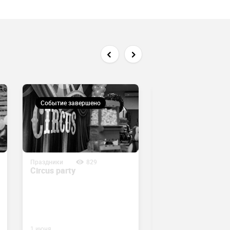
Событие завершено
Событие завершен
Праздники
829
Праздники
791
Circus party
День защиты де
в ТРЦ Saryarka
1 июня
1 июня