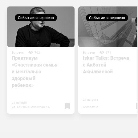
Событие завершено
Событие завершено
Встречи
762
Встречи
671
Практикум
Isker Talks: Встреча
«Счастливая семья
с Акботой
и ментально
Акылбаевой
здоровый
ребенок»
21 августа
23 ноября
ул. Алихана Бокейхана, 1А
Бесплатно