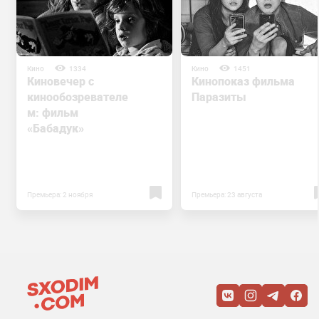
Кино
1334
Кино
1451
Киновечер с
Кинопоказ фильма
кинообозревателе
Паразиты
м: фильм
«Бабадук»
Премьера: 2 ноября
Премьера: 23 августа