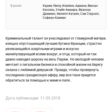
В ролях
Карим Леклу, Изабель Аджани, Венсан
Кассель, Улайя Амамра, Франсуа
Дамиенс, Филипп Катрин, Сэм Спруэлл,
Софиан Каммес
Криминальный талант он унаследовал от гламурной матери,
изящно опустошающей лучшие бутики Франции, страстно
увлекающейся азартными играми и искусно
манипулирующей всеми вокруг, и отца, который не так
давно наводил шороху на весь Париж. Но молодой человек
мечтает о легальном бизнесе и спокойной жизни на берегу
океана с любимой девушкой. Правда, чтобы провернуть
последнюю грандиозную аферу, ему все-таки придется
обратиться за помощью к маме и папе…
Дата публикации: 11.09.2018