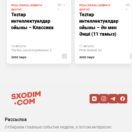
Игры (квизы, мафия и
2
Игры (квизы, мафия и
другое)
4
другое)
4
Teztap
Teztap
интеллектуалдар
интеллектуалдар
ойыны – Классика
ойыны – Ән мен
Әнші (11 тамыз)
13 августа
11 августа
The Bus, шоссе Қорғалжын, 3
Pinta, Әуезов, 84
3000 теңге
4000 теңге
Рассылка
Отбираем главные события недели, а потом интересно