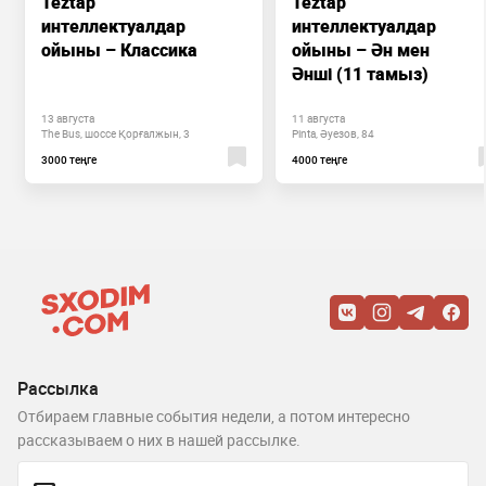
Teztap
Teztap
интеллектуалдар
интеллектуалдар
ойыны – Классика
ойыны – Ән мен
Әнші (11 тамыз)
13 августа
11 августа
The Bus, шоссе Қорғалжын, 3
Pinta, Әуезов, 84
3000 теңге
4000 теңге
Рассылка
Отбираем главные события недели, а потом интересно
рассказываем о них в нашей рассылке.