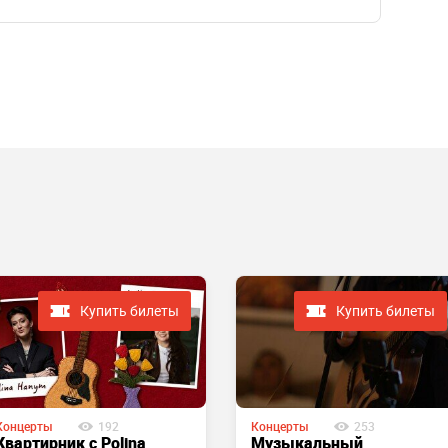
Купить билеты
Купить билеты
Концерты
192
Концерты
253
Квартирник с Polina
Музыкальный