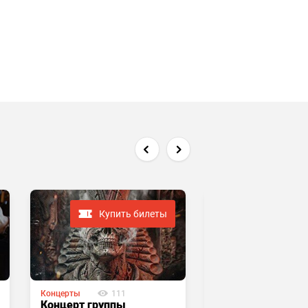
Купить билеты
Купить
Концерты
111
Концерты
103
Концерт группы
Концертник в