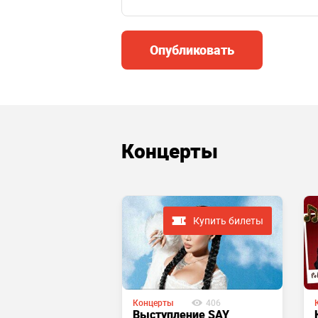
Опубликовать
Концерты
Купить билеты
Купить билеты
Концерты
406
113
Выступление SAY
The World’s