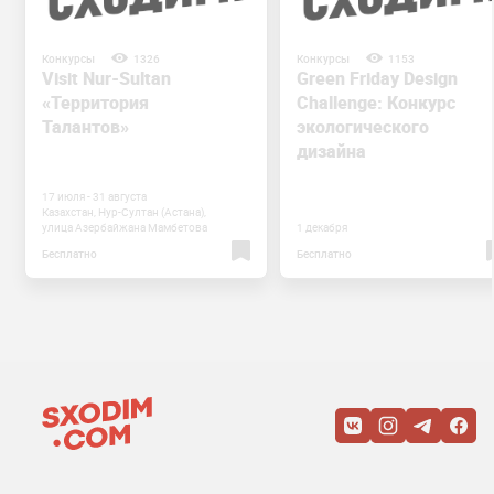
Конкурсы
1326
Конкурсы
1153
Visit Nur-Sultan
Green Friday Design
«Территория
Challenge: Конкурс
Талантов»
экологического
дизайна
17 июля - 31 августа
Казахстан, Нур-Султан (Астана),
улица Азербайжана Мамбетова
1 декабря
Бесплатно
Бесплатно