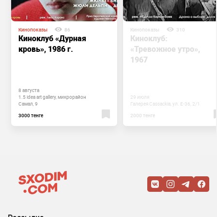
Кинопоказы
86
Кинопоказы
310
Киноклуб «Дурная
Киноклуб:
кровь», 1986 г.
«Тревожное утро»,
1967
8 августа
1.5 idea art gallery, микрорайон
29 июля
Самал, 9
Галерея Cassackia, ул. E-36, 2/1
3000 тенге
2000 тенге