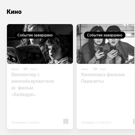
Кино
Событие завершено
Событие завершено
Кино
1334
Кино
1448
Киновечер с
Кинопоказ фильма
кинообозревателе
Паразиты
м: фильм
«Бабадук»
Премьера: 2 ноября
Премьера: 23 августа