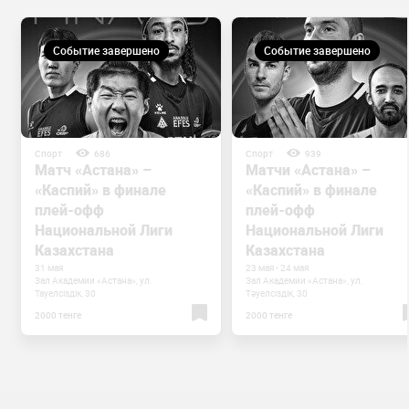
Событие завершено
Событие завершено
Спорт
686
Спорт
939
Матч «Астана» –
Матчи «Астана» –
«Каспий» в финале
«Каспий» в финале
плей-офф
плей-офф
Национальной Лиги
Национальной Лиги
Казахстана
Казахстана
31 мая
23 мая - 24 мая
Зал Академии «Астана», ул.
Зал Академии «Астана», ул.
Тауелсiздiк, 30
Тәуелсiздiк, 30
2000 тенге
2000 тенге