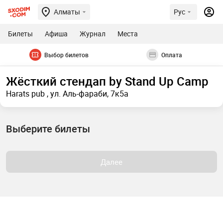
Алматы
Рус
Билеты
Афиша
Журнал
Места
Выбор билетов
Оплата
Жёсткий стендап by Stand Up Camp
Harats pub , ул. Аль-фараби, 7к5а
Выберите билеты
Далее