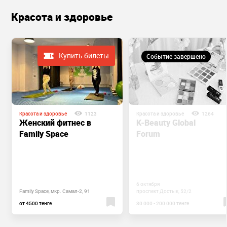
Красота и здоровье
Купить билеты
Событие завершено
Красота и здоровье
1123
Красота и здоровье
1264
Женский фитнес в
K-Beauty Global
Family Space
Forum
6 октября
Family Space, мкр. Самал-2, 91
проспект Достык, 52/2
от 4500 тенге
30 000 - 200 000 тенге