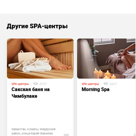
Другие SPA-центры
SPA-центры
4727
SPA-центры
2027
Сакская баня на
Morning Spa
Чимбулаке
Казахстан, Алматы, Медеуский
район, улица Керей-Жанибек