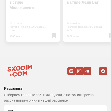
в стиле
в стиле Леди Баг
Малефисенты
27 октября
20 октября
Ресторан Nino, пр. Аль-Фараби,
Ресторан Nino, пр. Аль-Фараби,
140а
140а
3000 тенге
3000 тенге
Рассылка
Отбираем главные события недели, а потом интересно
рассказываем о них в нашей рассылке.