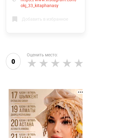
okj_33_kitaphanasy
Добавить в избранное
Оценить место:
0