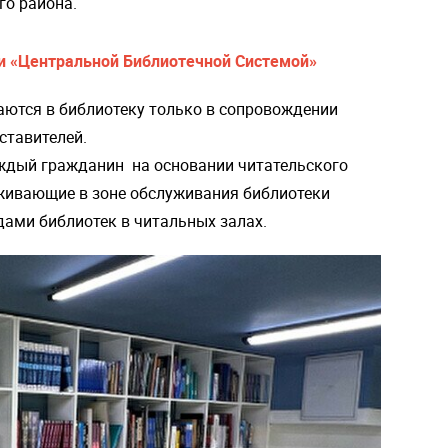
го района.
и «Центральной Библиотечной Системой»
каются в библиотеку только в сопровождении
ставителей.
ждый гражданин на основании читательского
живающие в зоне обслуживания библиотеки
ами библиотек в читальных залах.