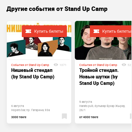
Другие cобытия от Stand Up Camp
Купить билеты
Купить билеты
События от Stand Up Camp
1071
События от Stand Up Camp
52
Нишевый стендап
Тройной стендап.
(by Stand Up Camp)
Новые шутки (by
Stand Up Camp)
9 августа
6 августа
Harats pub, бульвар Бухар Жырау,
Hopers bar, пр. Гагарина, 93а
26/1
3000 тенге
от 4000 тенге