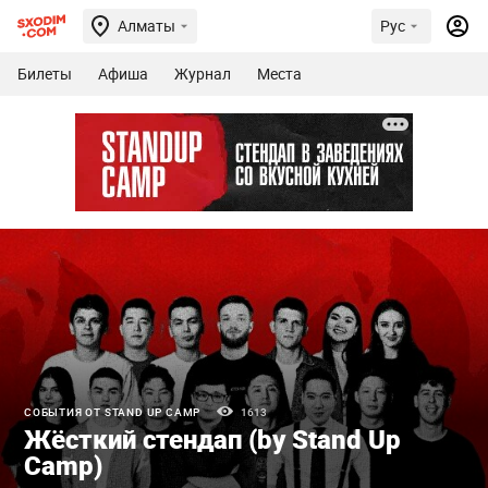
Алматы
Рус
Билеты
Афиша
Журнал
Места
СОБЫТИЯ ОТ STAND UP CAMP
1613
Жёсткий стендап (by Stand Up
Camp)