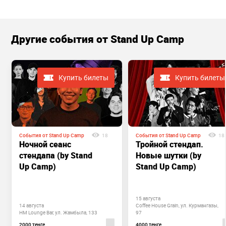
Другие cобытия от Stand Up Camp
Купить билеты
Купить билеты
События от Stand Up Camp
18
События от Stand Up Camp
18
Ночной сеанс
Тройной стендап.
стендапа (by Stand
Новые шутки (by
Up Camp)
Stand Up Camp)
15 августа
14 августа
Coffee House Grain, ул. Курмангазы,
HM Lounge Bar, ул. Жамбыла, 133
97
2000 тенге
4000 тенге