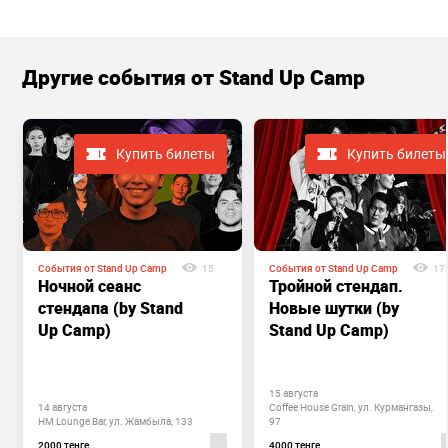
Другие cобытия от Stand Up Camp
Купить билеты
Купить билеты
События от Stand Up Camp
15
События от Stand Up Camp
17
Ночной сеанс
Тройной стендап.
стендапа (by Stand
Новые шутки (by
Up Camp)
Stand Up Camp)
15 августа
14 августа
Coffee House Grain, ул. Курмангазы,
HM Lounge Bar, ул. Жамбыла, 133
97
2000 тенге
4000 тенге