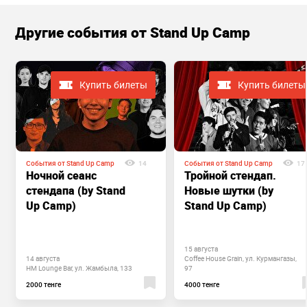
Другие cобытия от Stand Up Camp
Купить билеты
Купить билеты
События от Stand Up Camp
14
События от Stand Up Camp
17
Ночной сеанс
Тройной стендап.
стендапа (by Stand
Новые шутки (by
Up Camp)
Stand Up Camp)
15 августа
14 августа
Coffee House Grain, ул. Курмангазы,
HM Lounge Bar, ул. Жамбыла, 133
97
2000 тенге
4000 тенге