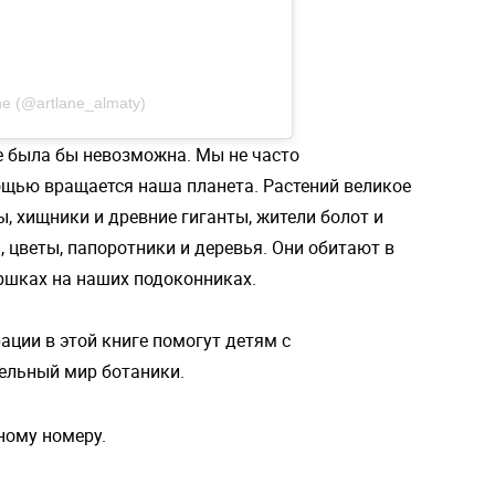
ne (@artlane_almaty)
ле была бы невозможна. Мы не часто
ощью вращается наша планета. Растений великое
, хищники и древние гиганты, жители болот и
, цветы, папоротники и деревья. Они обитают в
оршках на наших подоконниках.
ции в этой книге помогут детям с
ельный мир ботаники.
ному номеру.