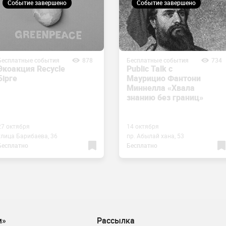
Событие завершено
Событие завершено
Бесплатные события
878
Бесплатные события
734
Экоакция Recycle
Public Talk с
Бірге
Маурицио Фантони
Миннелла «Хвала
знанию без границ»
27 октября
14 октября
улица Барибаева, 36
пр. Абылай хана, 53
Бесплатно
Бесплатно
м»
Рассылка