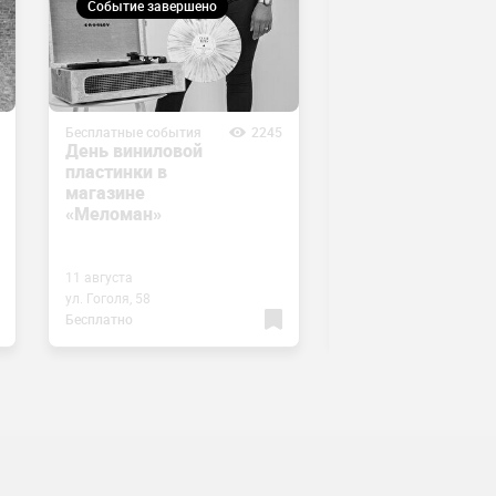
Событие завершено
Событие завершен
Бесплатные события
2245
Бесплатные события
День виниловой
Лекция «История
пластинки в
Идентичность и
магазине
Геополитика»
«Меломан»
11 августа
24 июля
ул. Гоголя, 58
Egin Art Space
Бесплатно
Бесплатно