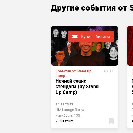
Другие cобытия от 
Купить билеты
Купить билеты
События от Stand Up
14
 Stand Up
18
Camp
Ночной сеанс
-шоу
стендапа (by Stand
очень
Up Camp)
миков» (by
 Camp)
14 августа
HM Lounge Bar, ул.
ll, ул.
Жамбыла, 133
38А
2000 тенге