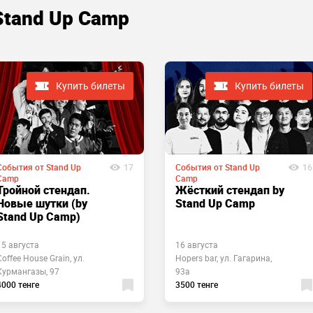
Stand Up Camp
Купить билеты
Купить билеты
События от Stand Up
17
События от Stand Up
16
Camp
Camp
Тройной стендап.
Жёсткий стендап by
Новые шутки (by
Stand Up Camp
Stand Up Camp)
15 августа
16 августа
Coffee House Grain, ул.
Hopers bar, ул. Гагарина,
Курмангазы, 97
93а
4000 тенге
3500 тенге