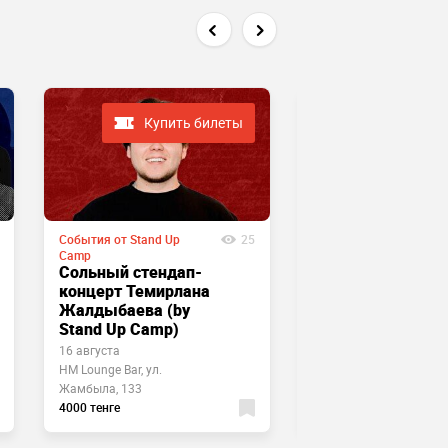
Купить билеты
Купить
События от Stand Up
25
События от Stand Up
Camp
Camp
Сольный стендап-
Жёсткий стендап
концерт Темирлана
Stand Up Camp
Жалдыбаева (by
Stand Up Camp)
16 августа
15 августа
HM Lounge Bar, ул.
Harats pub, ул. Аль-фар
Жамбыла, 133
7к5а
4000 тенге
3500 тенге