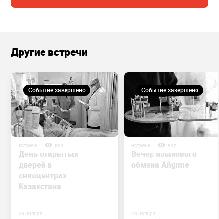
Другие встречи
Событие завершено
Событие завершено
Встречи
891
Встречи
942
День открытых
Вечер языкового
дверей в
обмена Äñgıme
онкоцентрах
Казахстана
23 ноября
28 ноября