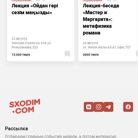
Лекция «Ойдан гөрі
Лекция-беседа
сезім маңызды»
«Мастер и
Маргарита»:
метафизика
романа
22 августа
Женская студия Aru Ana, ул.
26 августа
Розыбакиева, 320
ул. Жибек Жолы 64\47, офис 707
15 000 теңге
3000 тенге
Рассылка
Отбираем главные события недели, а потом интересно