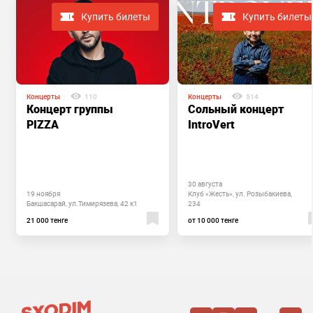
Купить билеты
Купить билеты
Концерты
110
Концерты
514
Концерт группы
Сольный концерт
PIZZA
IntroVert
30 августа
19 ноября
Клуб «Жесть», ул. Розыбакиева,
Бакшасарай, ул.Тимирязева, 42 к1
234
21 000 тенге
от 10 000 тенге