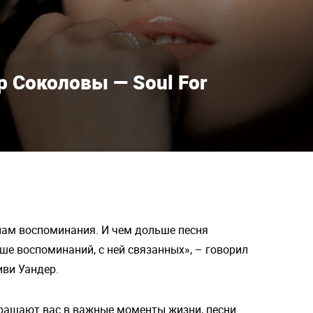
р Соколовы — Soul For
 нам воспоминания. И чем дольше песня
ше воспоминаний, с ней связанных», – говорил
иви Уандер.
вращают вас в важные моменты жизни, песни