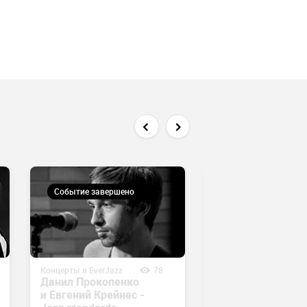
Событие завершено
Событие завершен
Концерты в EverJazz
78
Концерты в EverJazz
Данил Прокопенко
Джазовая школа
и Евгений Крейнес -
Тагира Зарипова 