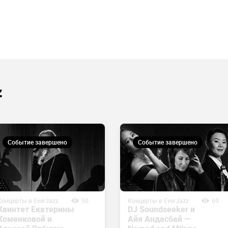
z
Событие завершено
Событие завершено
Концерты в EverJazz
50
Концерты в EverJazz
69
Квинтет Екатерины
DJ Soundseeker и
Хоменковой и
Айя Андасбай —