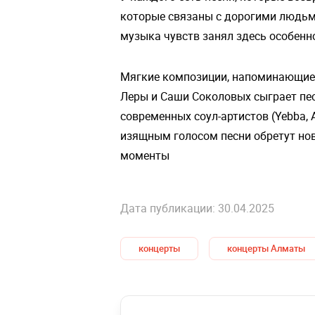
которые связаны с дорогими людьми
музыка чувств занял здесь особенн
Мягкие композиции, напоминающие о
Леры и Саши Соколовых сыграет песн
современных соул-артистов (Yebba,
изящным голосом песни обретут нов
моменты
Дата публикации: 30.04.2025
концерты
концерты Алматы