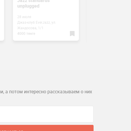
Jazz standards
Венгрия, встреча
unplugged
28 июля
26 июля
Джаз-клуб EverJazz, ул.
Джаз-клуб EverJazz, ул.
Жандосова, 1/1
Жандосова, 1/1
4000 тенге
4000 тенге
и, а потом интересно рассказываем о них