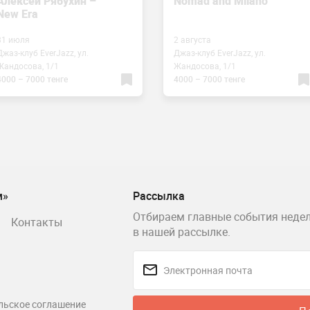
Алексей Рябухин –
Nomad and Milano
New Era
31 июля
2 августа
Джаз-клуб EverJazz, ул.
Джаз-клуб EverJazz, ул.
Жандосова, 1/1
Жандосова, 1/1
4000 – 7000 тенге
4000 – 7000 тенге
м»
Рассылка
Отбираем главные события недел
Контакты
в нашей рассылке.
льское соглашение