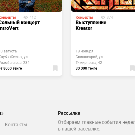
Концерты
412
Концерты
374
Сольный концерт
Выступление
IntroVert
Kreator
30 августа
18 ноября
Клуб «Жесть», ул.
Бакшасарай, ул.
Розыбакиева, 234
Тимирязева, 42
от 8000 тенге
30 000 тенге
м»
Рассылка
Отбираем главные события недел
Контакты
в нашей рассылке.