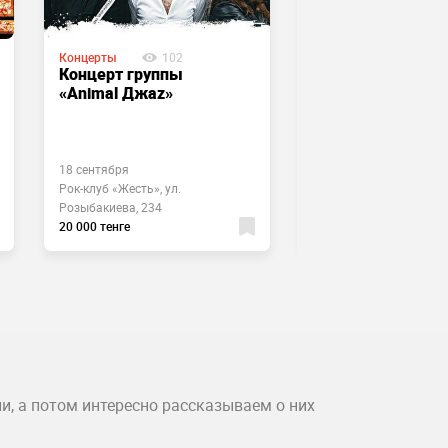
Концерты
102
Концерты
71
Концерт группы
Выступление
«Animal Джаz»
Oligarkh
18 сентября
2 сентября
Рок-клуб «Жесть», ул.
Kumano, пр. Назарбаев
Розыбакиева, 234
124
20 000 тенге
4500 тенге
и, а потом интересно рассказываем о них