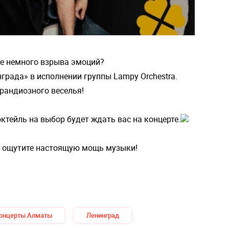
те немного взрыва эмоций?
града» в исполнении группы Lampy Orchestra.
грандиозного веселья!
коктейль на выбор будет ждать вас на концерте.
 и ощутите настоящую мощь музыки!
онцерты Алматы
Ленинград