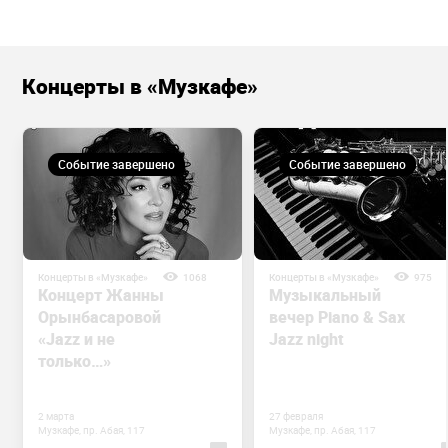
Концерты в «Музкафе»
Событие завершено
Событие завершено
Концерты в «Музкафе»
1068
Концерты в «Музкафе»
975
Концерт Жанны
Музыкальный
Орынбасаровой
вечер Piano & Sax
«Jazz и не
Jazz night
только…»
2 марта
27 февраля
Музкафе, пр. Абая, 117
Музкафе, пр. Абая, 117