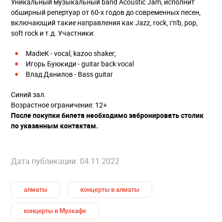
Уникальный музыкальный band Acoustic Jam, исполнит
обширный репертуар от 60-х годов до современных песен,
включающий такие направления как Jazz, rock, r'n'b, pop,
soft rock и т.д. Участники:
МadieK - vocal, kazoo shaker;
Игорь Буюкиди - guitar back vocal
Влад Данилов - Bass guitar
Синий зал.
Возрастное ограничение: 12+
После покупки билета необходимо забронировать столик
по указанным контактам.
Дата публикации: 04.11.2022
алматы
концерты в алматы
концерты в Музкафе