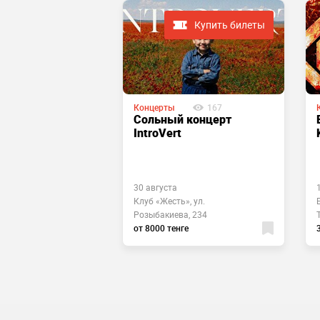
Купить билеты
Купить билеты
Концерты
167
731
Сольный концерт
Dora в
IntroVert
я
30 августа
 пр. Hазарбаева,
Клуб «Жесть», ул.
Розыбакиева, 234
енге
от 8000 тенге