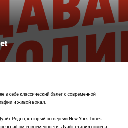
et
 в себе классический балет с современной
рафии и живой вокал.
уайт Роден, который по версии New York Times
реографом современности. Дуайт ставил номера