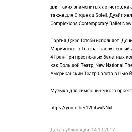
для таких знаменитых артистов, как P
также для Cirque du Soleil. Дуайт 
Complexions Contemporary Ballet New 
Партия Джея Гэтсби исполняет Ден
Мариинского Театра, заслуженный 
4 Гран-При престижных балетных кон
как Большой Театр, New National Thea
Американский Театр балета в Нью-Й
Музыка для симфонического оркест
https://youtu.be/12LitwxNNxI
Дата публикации: 14.10.2017