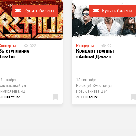
Купить билеты
Купить билеты
Концерты
322
Концерты
92
Выступление
Концерт группы
Kreator
«Animal Джаz»
18 ноября
18 сентября
Бакшасарай, ул.
Рок-клуб «Жесть», ул.
Тимирязева, 42
Розыбакиева, 234
30 000 тенге
20 000 тенге