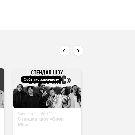
Событие завершено
Событие завершен
Stand Up
183
Stand Up
13830
Стендап-шоу «Open
Психологическое
Mic»
шоу «Сеанс» (2
августа 17:30)