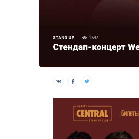
STAND UP
2547
Стендап-концерт We