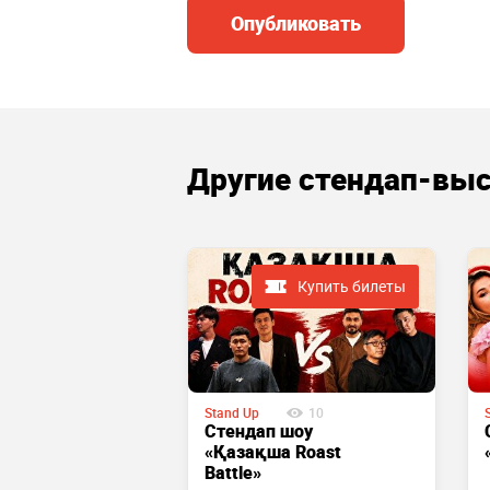
Опубликовать
Другие стендап-вы
Купить билеты
Купить билеты
Stand Up
10
166
Стендап шоу
tandup:
«Қазақша Roast
s & Live
Battle»
rk!