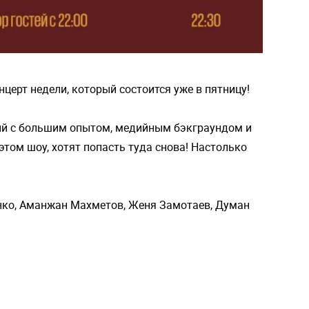
церт недели, который состоится уже в пятницу!
ый с большим опытом, медийным бэкграундом и
этом шоу, хотят попасть туда снова! Настолько
енко, Аманжан Махметов, Женя Замотаев, Думан