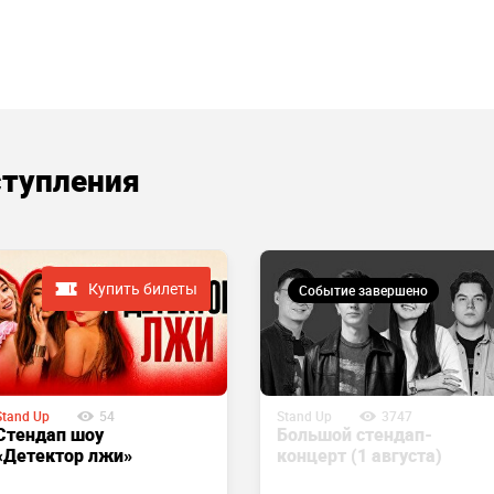
ступления
Купить билеты
Событие завершено
Stand Up
54
Stand Up
3747
Стендап шоу
Большой стендап-
«Детектор лжи»
концерт (1 августа)