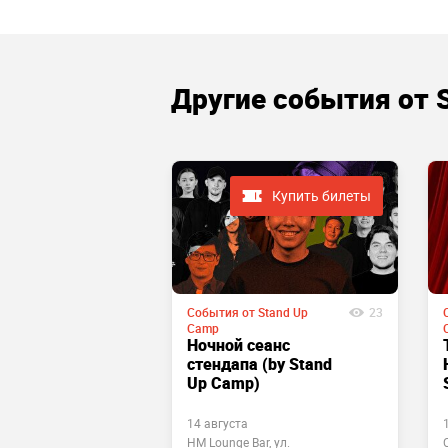
Другие cобытия от 
Купить билеты
Купить билеты
События от Stand Up
23
 Stand Up
25
Camp
Ночной сеанс
-шоу
стендапа (by Stand
очень
Up Camp)
миков» (by
 Camp)
14 августа
HM Lounge Bar, ул.
ll, ул.