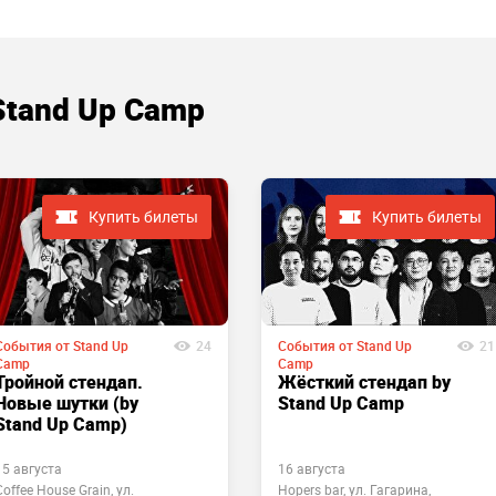
Stand Up Camp
Купить билеты
Купить билеты
События от Stand Up
24
События от Stand Up
21
Camp
Camp
Тройной стендап.
Жёсткий стендап by
Новые шутки (by
Stand Up Camp
Stand Up Camp)
15 августа
16 августа
Coffee House Grain, ул.
Hopers bar, ул. Гагарина,