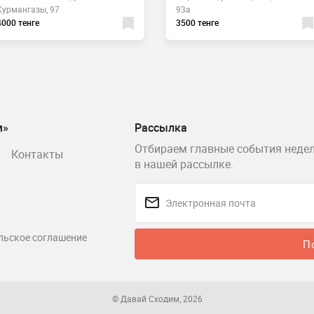
Курмангазы, 97
93а
4000 тенге
3500 тенге
м»
Рассылка
Отбираем главные события недел
Контакты
в нашей рассылке.
льское соглашение
П
© Давай Сходим, 2026