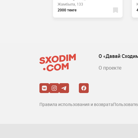
Жамбыла, 133
38А
2000 тенге
О «Давай Сходи
О проекте
Правила использования и возврата
Пользовате