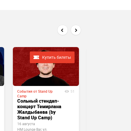
Купить билеты
Купить
События от Stand Up
51
События от Stand Up
Camp
Camp
Сольный стендап-
Жёсткий стендап
концерт Темирлана
Stand Up Camp
Жалдыбаева (by
Stand Up Camp)
16 августа
15 августа
HM Lounge Bar, ул.
Harats pub, ул. Аль-фар