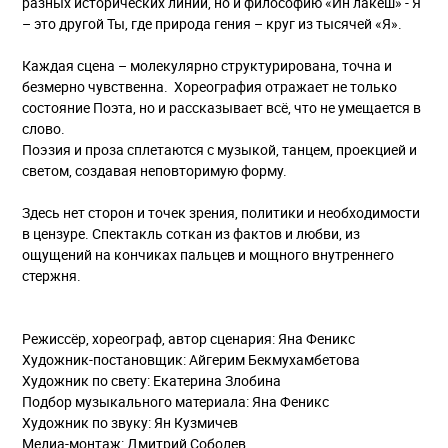
разных исторических линий, но и философию «Ин лакеш» - Я
– это другой Ты, где природа гения – круг из тысячей «Я».
Каждая сцена – молекулярно структурирована, точна и
безмерно чувственна. Хореография отражает не только
состояние Поэта, но и рассказывает всё, что не умещается в
слово.
Поэзия и проза сплетаются с музыкой, танцем, проекцией и
светом, создавая неповторимую форму.
Здесь нет сторон и точек зрения, политики и необходимости
в цензуре. Спектакль соткан из фактов и любви, из
ощущений на кончиках пальцев и мощного внутреннего
стержня.
Режиссёр, хореограф, автор сценария: Яна Феникс
Художник-постановщик: Айгерим Бекмухамбетова
Художник по свету: Екатерина Злобина
Подбор музыкального материала: Яна Феникс
Художник по звуку: Ян Кузмичев
Медиа-монтаж: Дмитрий Соболев