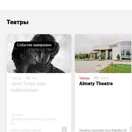
Театры
Событие завершено
Театры
949
Театры
12443
Jana Tynys шоу-
Almaty Theatre
қойылымы
12 июня
Дворец Республики, пр. Достык,
56
5000 теңгеден бастап
Алматы, проспект Аль-Фараби, 30