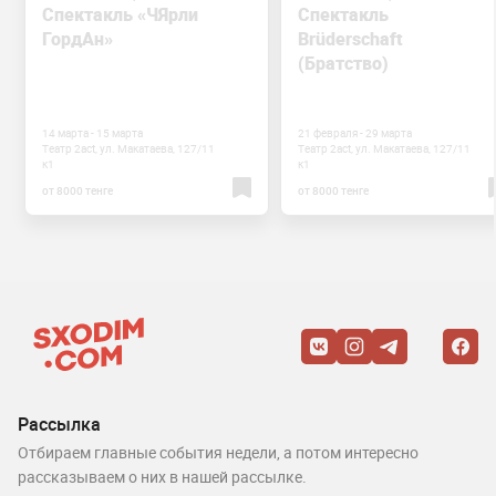
Спектакль «ЧЯрли
Спектакль
ГордАн»
Brüderschaft
(Братство)
14 марта - 15 марта
21 февраля - 29 марта
Театр 2act, ул. Макатаева, 127/11
Театр 2act, ул. Макатаева, 127/11
к1
к1
от 8000 тенге
от 8000 тенге
Рассылка
Отбираем главные события недели, а потом интересно
рассказываем о них в нашей рассылке.