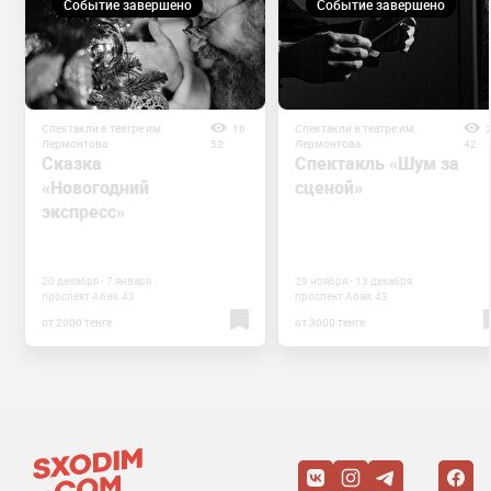
Событие завершено
Событие завершено
Спектакли в театре им.
16
Спектакли в театре им.
Лермонтова
52
Лермонтова
42
Сказка
Спектакль «Шум за
«Новогодний
сценой»
экспресс»
20 декабря - 7 января
29 ноября - 13 декабря
проспект Абая, 43
проспект Абая, 43
от 2000 тенге
от 3000 тенге