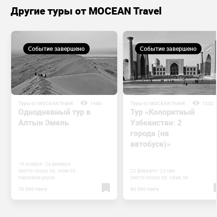
Другие туры от MOCEAN Travel
Событие завершено
Событие завершено
Туры от MOCEAN Travel
1480
Туры от MOCEAN Travel
1332
Однодневный тур в
Тур «Колоритный
Алтын Эмель
Узбекистан: 2
города (на
автобусе)»
19 ноября - 24 декабря
Место сбора: пр. Абая 50,
22 февраля - 23 мая
парковка цирка
Место сбора: пр. Абая, 50
70 000 тенге
80 000 тенге