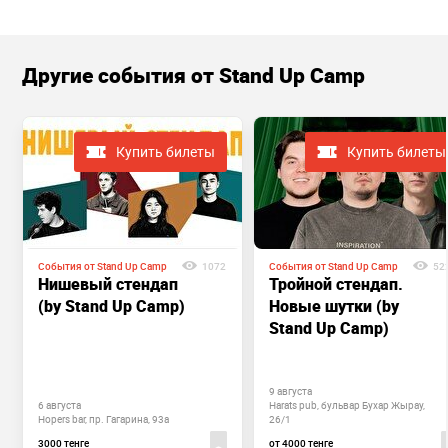
Другие cобытия от Stand Up Camp
Купить билеты
Купить билеты
События от Stand Up Camp
1072
События от Stand Up Camp
52
Нишевый стендап
Тройной стендап.
(by Stand Up Camp)
Новые шутки (by
Stand Up Camp)
9 августа
6 августа
Harats pub, бульвар Бухар Жырау,
Hopers bar, пр. Гагарина, 93а
26/1
3000 тенге
от 4000 тенге