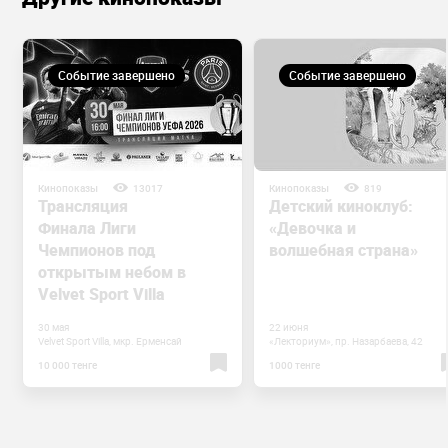
Событие завершено
Событие завершено
Кинопоказы
13017
Кинопоказы
819
Трансляция
Детский киноклуб:
Финала Лиги
«Девочка и
Чемпионов под
волшебная страна»
открытым небом в
Velvet Sport Villa
30 мая
22 июня
Velvet Sport Villa, мкр. Ерменсай
«Лекториум», пр. Назарбаева, 42
10 000 тенге
1000 тенге