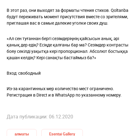
В этот раз, они выходят за форматы чтения стихов. Qoltanba
будут переживать момент присутствия вместе со зрителями,
приглашая вас в самые далекие уголки своих душ.
«Ал сен туғаннан бергі сезімдеріңнің қайсысын анық, әрі
қанық дер едің? Есіңде қалғаны бар ма? Сезімдер контрасты
бояу секілді уақытқа кері пропорционал. Абсолют бостыққа
қашан келдің? Кері санақты бастаймыз ба?»
Вход: свободный
Из-за карантинных мер количество мест ограничено.
Регистрация в Direct и в WhatsApp по указанному номеру.
Дата публикации: 06.12.2020
алматы
Esentai Gallery