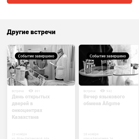
Другие встречи
Событие завершено
Событие завершено
Встречи
891
Встречи
942
День открытых
Вечер языкового
дверей в
обмена Äñgıme
онкоцентрах
Казахстана
23 ноября
28 ноября
ул. Розы Баглановой, 69а
улица Барибаева, 36