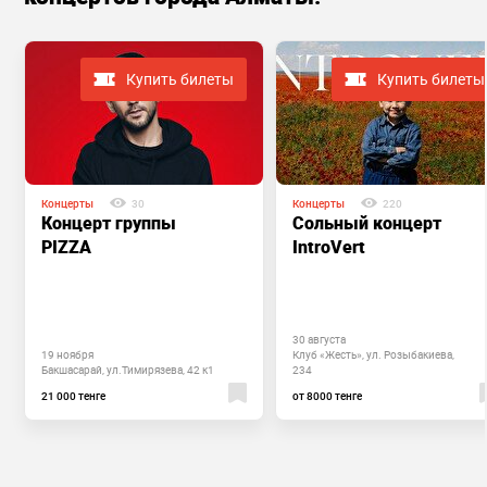
Купить билеты
Купить билеты
Концерты
30
Концерты
220
Концерт группы
Сольный концерт
PIZZA
IntroVert
30 августа
19 ноября
Клуб «Жесть», ул. Розыбакиева,
Бакшасарай, ул.Тимирязева, 42 к1
234
21 000 тенге
от 8000 тенге