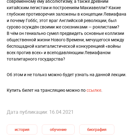
современному ему абсолютизму, а также древним
китайским легистам и построениям Макиавелли? Какие
глубокие противоречия заложены в концепции Левиафана
и почему Гоббс, этот враг Английской революции, был
сурово осуждён своими же союзниками — роялистами?
В чём он гениально сумел предвидеть основные коллизии
общественной жизни Нового Времени, мечущегося между
беспощадной капиталистической конкуренцией «войны
всех против всех» и всеподавляющим Левиафаном
тоталитарного государства?
Об этом и не только можно будет узнать на данной лекции.
Купить билет на трансляцию можно по
ссылке
.
Дата публикации: 16.04.2021
история
обучение
биография