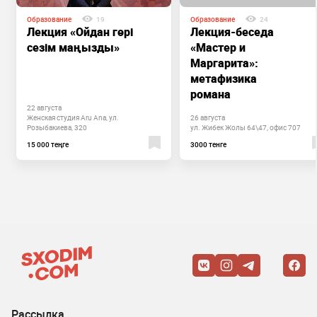
Образование
19
Образование
24
Лекция «Ойдан гөрі
Лекция-беседа
сезім маңызды»
«Мастер и
Маргарита»:
метафизика
романа
22 августа
Женская студия Aru Ana, ул.
26 августа
Розыбакиева, 320
ул. Жибек Жолы 64\47, офис 707
15 000 теңге
3000 тенге
Рассылка