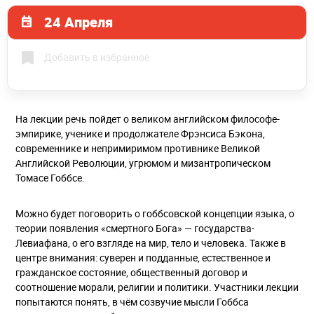
24 Апреля
Добавить в избранное
На лекции речь пойдет о великом английском философе-
эмпирике, ученике и продолжателе Фрэнсиса Бэкона,
современнике и непримиримом противнике Великой
Английской Революции, угрюмом и мизантропическом
Томасе Гоббсе.
Можно будет поговорить о гоббсовской концепции языка, о
теории появления «смертного Бога» — государства-
Левиафана, о его взгляде на мир, тело и человека. Также в
центре внимания: суверен и подданные, естественное и
гражданское состояние, общественный договор и
соотношение морали, религии и политики. Участники лекции
попытаются понять, в чём созвучие мысли Гоббса