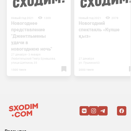
Новый год 2021
1309
Новый год 2021
2078
Новогоднее
Новогодний
представление
спектакль «Күлше
"Джентльмены
қыз»
удачи в
новогоднюю ночь"
27 декабря - 3 января
Любительский Театр Ермашова,
27 декабря
улица Щепкина, 35
ул. Пушкина 63
1500 тенге
2000 тенге