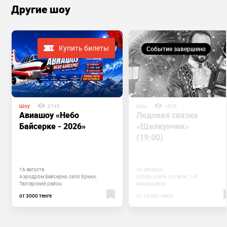
Другие шоу
Купить билеты
Событие завершено
Шоу
3745
Шоу
1328
Авиашоу «Небо
Ледовая сказка
Байсерке - 2026»
«Щелкунчик»
(19:00)
16 августа
30 декабря
Аэродром Байсерке, село Еркин,
Almaty Arena, Алгабас, 1-й
Талгарский район
микрорайон
от 3000 тенге
от 10 000 тенге