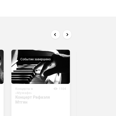
Событие завершено
Событие завершен
Концерты в
1104
Концерты в
«Музкафе»
«Музкафе»
Концерт Рафаэля
Музыкальное
Мтгян
выступление дуэ
Jiger & Janat