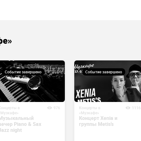
фе»
Событие завершено
Событие завершено
Концерты в
976
Концерты в
1116
«Музкафе»
«Музкафе»
Музыкальный
Концерт Xenia и
вечер Piano & Sax
группы Metis's
Jazz night