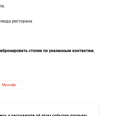
те.
блюда ресторана.
забронировать столик по указанным контактам.
Музкафе
есь и расскажите об этом событии друзьям,