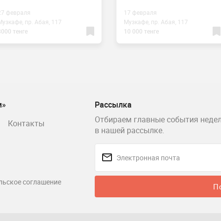
27 февраля
17 февраля
Музкафе, пр. Абая, 117
Музкафе, пр. Абая, 117
3000 тенге
10 000 тенге
м»
Рассылка
Отбираем главные события недел
Контакты
в нашей рассылке.
льское соглашение
П