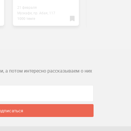
21 февраля
13 февраля
Музкафе, пр. Абая, 117
Музкафе, пр. Абая, 117
1000 тенге
5000 тенге
и, а потом интересно рассказываем о них
одписаться