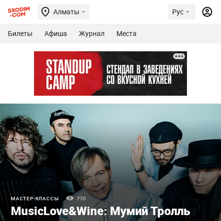
Алматы
Рус
Билеты
Афиша
Журнал
Места
МАСТЕР-КЛАССЫ
770
MusicLove&Wine: Мумий Тролль