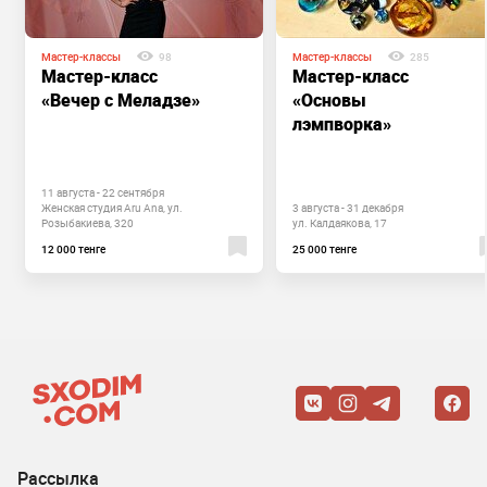
Мастер-классы
98
Мастер-классы
285
Мастер-класс
Мастер-класс
«Вечер с Меладзе»
«Основы
лэмпворка»
11 августа - 22 сентября
Женская студия Aru Ana, ул.
3 августа - 31 декабря
Розыбакиева, 320
ул. Калдаякова, 17
12 000 тенге
25 000 тенге
Рассылка