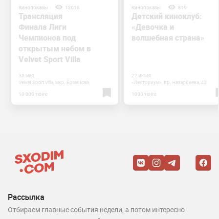
Кинопоказы
13016
Кинопоказы
819
Трансляция
Детский киноклуб:
Финала Лиги
«Девочка и
Чемпионов под
волшебная страна»
открытым небом в
Velvet Sport Villa
30 мая
22 июня
Velvet Sport Villa, мкр. Ерменсай
«Лекториум», пр. Назарбаева, 42
10 000 тенге
1000 тенге
Рассылка
Отбираем главные события недели, а потом интересно